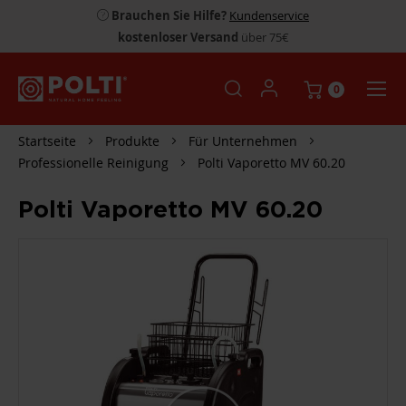
Brauchen Sie Hilfe?
Kundenservice
kostenloser Versand
über 75€
0
Startseite
Produkte
Für Unternehmen
Professionelle Reinigung
Polti Vaporetto MV 60.20
Polti Vaporetto MV 60.20
ZUM
ENDE
DER
BILDGALERIE
SPRINGEN