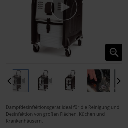
ZUM
Dampfdesinfektionsgerät ideal für die Reinigung und
ANFANG
DER
Desinfektion von großen Flächen, Küchen und
BILDGALERIE
Krankenhäusern.
SPRINGEN