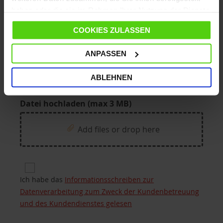
Bestellnummer
haben oder die sie im Rahmen Ihrer Nutzung der Dienste
gesammelt haben.
COOKIES ZULASSEN
Test Ihrer Anfrage
ANPASSEN
ABLEHNEN
Datei hochladen (max 3 MB)
Add files or drop here
Privacy for Processing of customers’ personal da
Ich habe das
Informationsschreiben zur
Datenverarbeitung zum Zweck der Kundenbetreuung
und des Kundendienstes gelesen