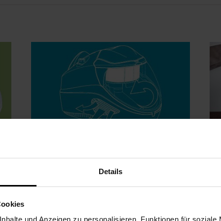
Details
Saugen mit Wasserfilter
Tö
Pi
Cookies
Der Wasserfilter erzeugt einen Wirbel im
nhalte und Anzeigen zu personalisieren, Funktionen für soziale