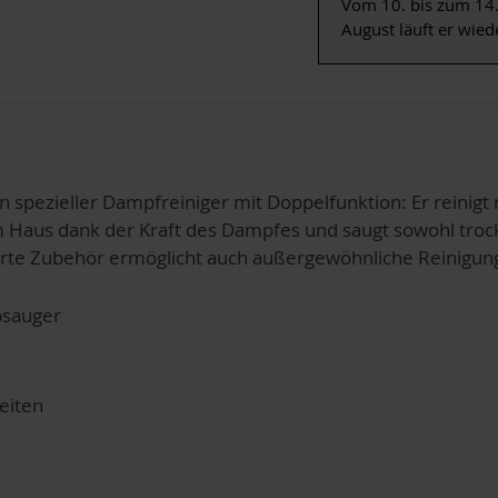
Vom 10. bis zum 14.
August läuft er wied
in spezieller Dampfreiniger mit Doppelfunktion: Er reinigt
im Haus dank der Kraft des Dampfes und saugt sowohl troc
erte Zubehör ermöglicht auch außergewöhnliche Reinigungs
bsauger
eiten