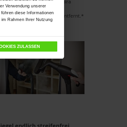
t dem Polti Vaporetto Lecoaspira
hrer Verwendung unserer
V30 werden 99,99 % der
 führen diese Informationen
kroorganismen im Haushalt entfernt.*
ie im Rahmen Ihrer Nutzung
OOKIES ZULASSEN
iegel endlich streifenfrei