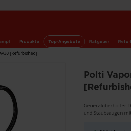
ampf
Produkte
Top-Angebote
Ratgeber
Refur
FAV30 [Refurbished]
Polti Vapo
[Refurbish
Generalüberholter D
und Staubsaugen mit