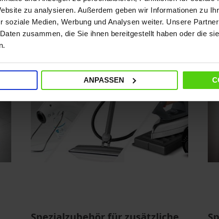
Auffangbehälter, wobei die
Mi
Website zu analysieren. Außerdem geben wir Informationen zu I
Zentrifugalkraft die Verunreinigungen
FA
r soziale Medien, Werbung und Analysen weiter. Unsere Partner
nach unten drückt.
Mi
 Daten zusammen, die Sie ihnen bereitgestellt haben oder die s
n.
ANPASSEN
C
Spezialzubehör für zusätzliche
Sp