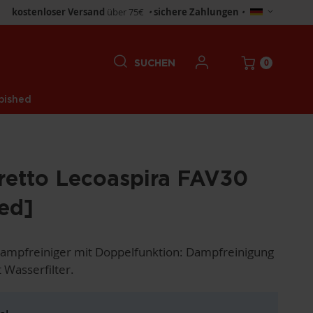
Store
kostenloser Versand
über 75€
•
sichere Zahlungen
•
wählen
0
SUCHEN
bished
retto Lecoaspira FAV30
ed]
ampfreiniger mit Doppelfunktion: Dampfreinigung
 Wasserfilter.