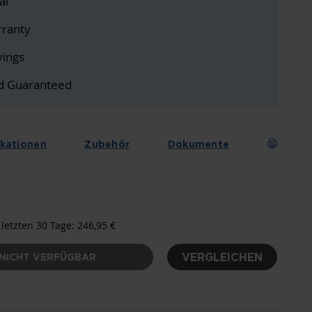
al
ranty
vings
d Guaranteed
ikationen
Zubehör
Dokumente
 letzten 30 Tage: 246,95 €
VERGLEICHEN
NICHT VERFÜGBAR