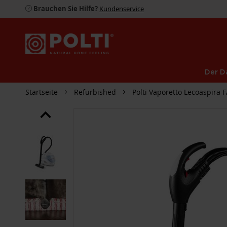
Brauchen Sie Hilfe?
Kundenservice
Der D
Startseite
Refurbished
Polti Vaporetto Lecoaspira 
ZUM
ENDE
DER
BILDGALERIE
SPRINGEN