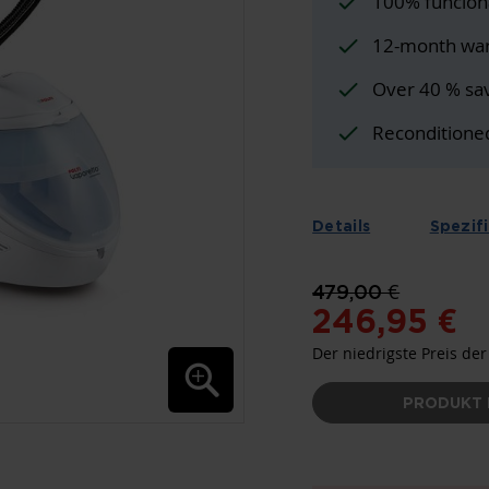
100% funcion
12-month war
Over 40 % sa
Reconditione
Details
Spezif
479,00 €
246,95 €
Der niedrigste Preis der
PRODUKT 