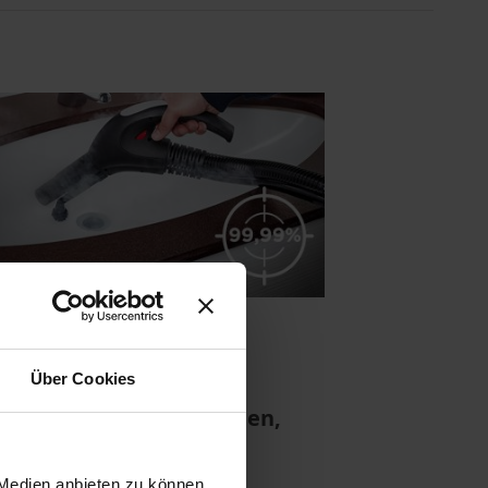
Über Cookies
tet 99,99 % von Bakterien,
lzen und Schimmel*
 Medien anbieten zu können