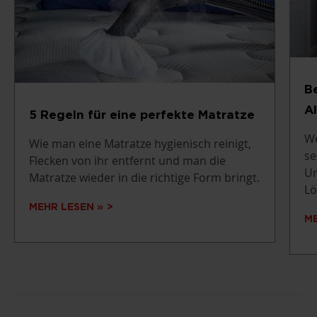
B
A
5 Regeln für eine perfekte Matratze
We
Wie man eine Matratze hygienisch reinigt,
se
Flecken von ihr entfernt und man die
Ur
Matratze wieder in die richtige Form bringt.
Lö
MEHR LESEN »
ME