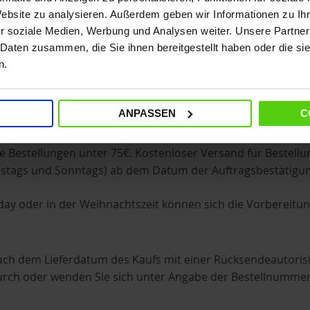
Website zu analysieren. Außerdem geben wir Informationen zu I
r soziale Medien, Werbung und Analysen weiter. Unsere Partner
 Daten zusammen, die Sie ihnen bereitgestellt haben oder die s
n.
rmationen
ANPASSEN
C
e Bestellungen unter 75€. Kostenloser Versand für Bestellun
mstags und Sonntags) ab dem Datum der Auftragsbestätigun
ay oder in der Weihnachtszeit können sich die Vorbereitung
nach dem Lieferdatum des Kaufs mit einer Rücksendeautori
 durch oder wenden Sie sich unter Angabe der Bestellnumme