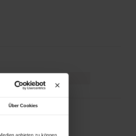
8007411803093
Über Cookies
 Medien anbieten zu können