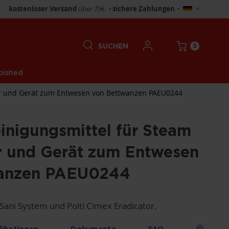
Store
kostenloser Versand
über 75€
•
sichere Zahlungen
•
wählen
0
SUCHEN
bished
or und Gerät zum Entwesen von Bettwanzen PAEU0244
nigungsmittel für Steam
or und Gerät zum Entwesen
wanzen PAEU0244
 Sani System und Polti Cimex Eradicator.
fikationen
Dokumente
FAQ