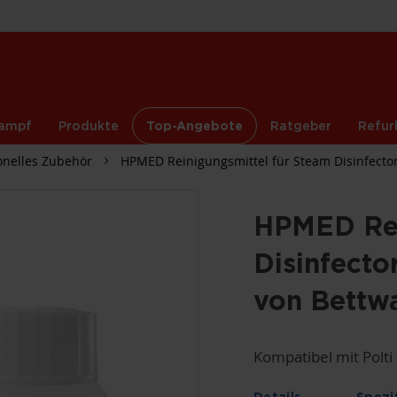
ampf
Produkte
Top-Angebote
Ratgeber
Refur
onelles Zubehör
HPMED Reinigungsmittel für Steam Disinfect
HPMED Rei
Disinfect
von Bett
Kompatibel mit Polti
Details
Spezi