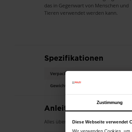
das in Gegenwart von Menschen und
Tieren verwendet werden kann.
Spezifikationen
Verpackungsgröße (LxBxH)
7,5 x 
Gewicht
0,15 K
Zustimmung
Anleitung
Alles über das Produkt: Bedienungsanl
Diese Webseite verwendet 
Wir verwenden Cookies, um I