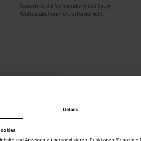
System ist die Verwendung des Saug-
Wattestäbchen nicht erforderlich).
4 x 10 cm
EAN
g
Details
eitung, Reinigung und Wartung, Fehlerbehebung
Cookies
nhalte und Anzeigen zu personalisieren, Funktionen für soziale