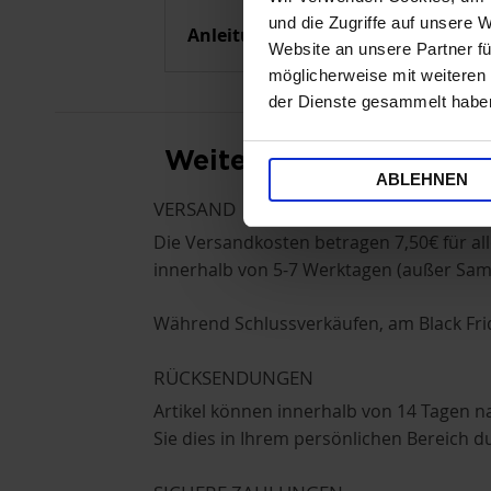
und die Zugriffe auf unsere 
Anleitung
Website an unsere Partner fü
möglicherweise mit weiteren
der Dienste gesammelt habe
Weitere nützliche Info
ABLEHNEN
VERSAND
Die Versandkosten betragen 7,50€ für all
innerhalb von 5-7 Werktagen (außer Sa
Während Schlussverkäufen, am Black Frid
RÜCKSENDUNGEN
Artikel können innerhalb von 14 Tagen 
Sie dies in Ihrem persönlichen Bereich