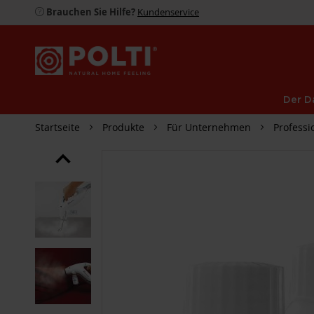
Brauchen Sie Hilfe?
Kundenservice
Der D
Startseite
Produkte
Für Unternehmen
Professi
ZUM
ENDE
DER
BILDGALERIE
SPRINGEN