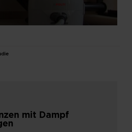
udie
nzen mit Dampf
gen