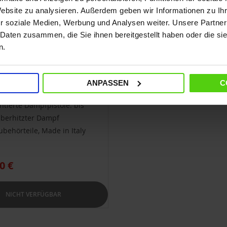
Website zu analysieren. Außerdem geben wir Informationen zu I
r soziale Medien, Werbung und Analysen weiter. Unsere Partner
 Daten zusammen, die Sie ihnen bereitgestellt haben oder die s
n.
 Cimex Eradicator
ichtung zur
ANPASSEN
C
nzenentwesung mit Dampf
ntierte Dampfpistole: bis
überhitzter Dampf
ubehörteile, Made in Italy
0 €
NICHT VERFÜGBAR