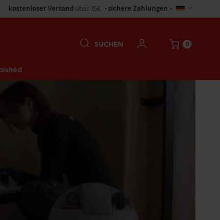
Store
kostenloser Versand
über 75€
•
sichere Zahlungen
•
wählen
0
SUCHEN
bished