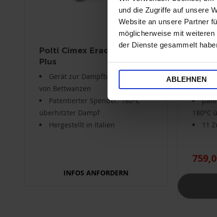
und die Zugriffe auf unsere 
Website an unsere Partner fü
möglicherweise mit weiteren
der Dienste gesammelt habe
Polti Cimex Eradicator
Polti
Plus
Gerät zur Dampfbekämpfung
Vorr
ABLEHNEN
von Bettwanzen
Bettwa
Patentierter Spender: 180°C
pate
überhitzter Dampf
180°C 
Hergestellt in Italien
11 Z
759,0
INFOS ANFORDERN