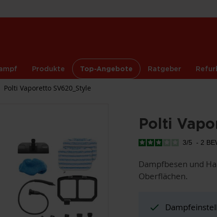
ampf
Produkte
Top-Angebote
Ratgeber
Refur
Polti Vaporetto SV620_Style
Polti Vapo
3
/
5
-
2
BE
Dampfbesen und Handr
Oberflächen.
Dampfeinstel