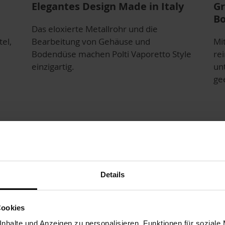
Elegantes Design Made in Italy
Gr
B
Das eloxierte Metallrohr und die
el,
Bearbeitung von Gehäuse und
Mi
Bodendüse machen Polti Vaporetto Style
re
einzigartig.
unt
ge
Details
Cookies
nhalte und Anzeigen zu personalisieren, Funktionen für soziale