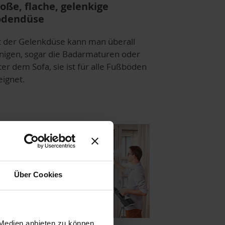
oße, flache, gelenkige
odendüse
t der Gelenkdüse kann man überall
inigen, sogar die Badarmaturen oder
er dem Sofa, sie ist für alle Fußböden
eignet.
Über Cookies
 Medien anbieten zu können