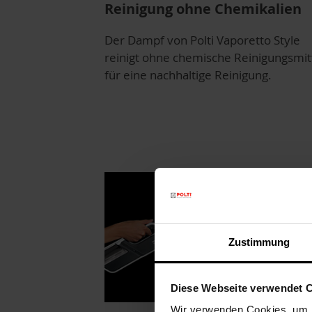
Reinigung ohne Chemikalien
Der Dampf von Polti Vaporetto Style
reinigt ohne chemische Reinigungsmitt
für eine nachhaltige Reinigung.
Zustimmung
Diese Webseite verwendet 
Wir verwenden Cookies, um I