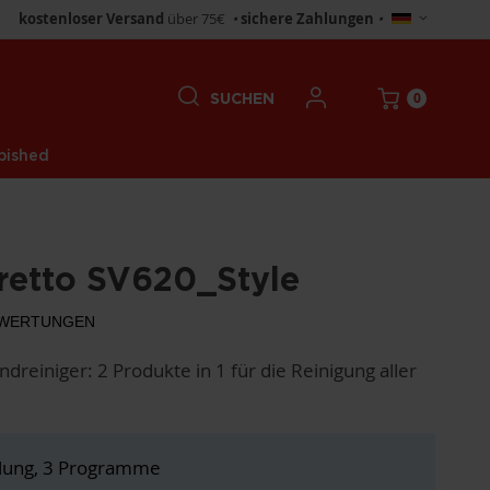
Store
kostenloser Versand
über 75€
•
sichere Zahlungen
•
wählen
0
SUCHEN
bished
retto SV620_Style
WERTUNGEN
einiger: 2 Produkte in 1 für die Reinigung aller
lung, 3 Programme