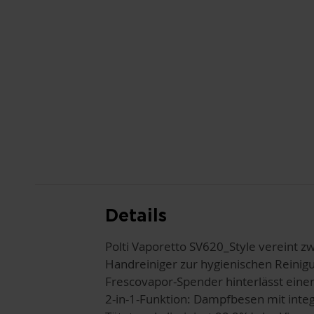
ANFANG
DER
BILDGALERIE
SPRINGEN
Details
Polti Vaporetto SV620_Style vereint 
Handreiniger zur hygienischen Reini
Frescovapor-Spender hinterlässt eine
2-in-1-Funktion: Dampfbesen mit inte