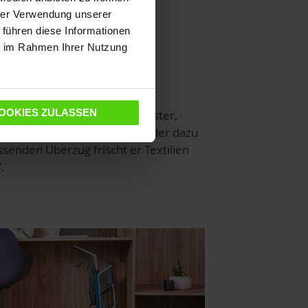
hrer Verwendung unserer
 führen diese Informationen
ie im Rahmen Ihrer Nutzung
tzt Fenster, frischt
lstermöbel auf
OOKIES ZULASSEN
r Abzieheraufsatz reinigt Fenster,
iegel und Duschkabinen; mit der dazu
ssenden Überzug frischt er Textilien
.