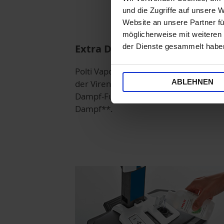
und die Zugriffe auf unsere 
Website an unsere Partner fü
möglicherweise mit weiteren
Extra Dampf-Funktion
der Dienste gesammelt habe
Polti Vaporetto Style beseitigt 99,9 %*
ABLEHNEN
der Viren, Keime und Bakterien, die Ex
Dampf-Funktion erzeugt 50 % stärker
Dampf**.