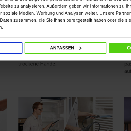
Website zu analysieren. Außerdem geben wir Informationen zu I
r soziale Medien, Werbung und Analysen weiter. Unsere Partner
 Daten zusammen, die Sie ihnen bereitgestellt haben oder die s
Immer trockene Hände
Pu
n.
Po
Das System zum Auftragen und
ANPASSEN
C
tra
Entfernen des Tuchs durch einen
De
en
einfachen Fußdruck sorgt für stets
Sp
trockene Hände.
pa
auf