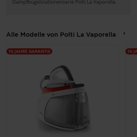
Dampfbügelstationenserie Polti La Vaporella.
Alle Modelle von Polti La Vaporella
10 JAHRE GARANTIE
10 