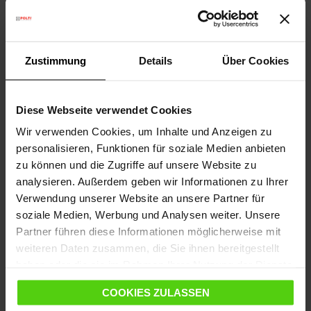
abgedeckt?
*Diese 10-Jahres-Garantie deckt ausschließlich
Zustimmung
Details
Über Cookies
die durch Kalk entstandenen Schäden an der
Dampfkesseleinheit des Geräts La Vaporella
(Wasseranschluss, Heizkessel und Elektroventil)
Diese Webseite verwendet Cookies
ab.
In Bezug auf die übrigen Produktteile wird auf
Wir verwenden Cookies, um Inhalte und Anzeigen zu
die EU-Richtlinie 99/44/EG verwiesen; siehe
personalisieren, Funktionen für soziale Medien anbieten
Betriebsanleitung,Kapitel "Garantie".
zu können und die Zugriffe auf unsere Website zu
analysieren. Außerdem geben wir Informationen zu Ihrer
Verwendung unserer Website an unsere Partner für
soziale Medien, Werbung und Analysen weiter. Unsere
Partner führen diese Informationen möglicherweise mit
weiteren Daten zusammen, die Sie ihnen bereitgestellt
haben oder die sie im Rahmen Ihrer Nutzung der Dienste
gesammelt haben.
Achtung!
Polti La Vaporella ist für den Gebrauch mit
COOKIES ZULASSEN
normalem Leitungswasser ausgelegt. Kein