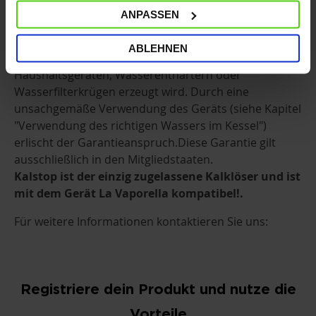
destilliertes Wasser, unverdünntes demineralisiertes
ANPASSEN
Wasser, Regenwasser oder Wasser mit Zusatzstoffen
(wie z.B. Stärke, Duftstoffe), parfümiertes Wasser oder
ABLEHNEN
Wasser verwenden, das von anderen
Haushaltsgeräten, Wasserenthärtern oder
Wasserfilterkrügen erzeugt wird. Durch eine
unsachgemäße Verwendung des Geräts (siehe Kapitel
"Verwendung des richtigen Wassers im Kessel")
erlischt der Garantieanspruch.Diese Garantie gilt
ausschließlich in den Mitgliedstaaten.
Kalstop ist der einzig zugelassene Kalklöser und ist
mit dem Gerät La Vaporella kompatibel!.
Für weitere Informationen kontaktieren Sie uns:
Registriere dein Produkt und nutze die
Vorteile