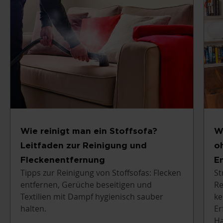
Wie reinigt man ein Stoffsofa?
W
Leitfaden zur Reinigung und
o
Fleckenentfernung
E
Tipps zur Reinigung von Stoffsofas: Flecken
St
entfernen, Gerüche beseitigen und
Re
Textilien mit Dampf hygienisch sauber
ke
halten.
Er
Ha