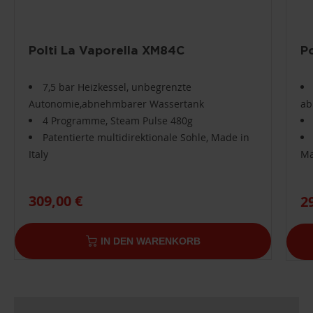
Polti La Vaporella XM84C
P
7,5 bar Heizkessel, unbegrenzte
Autonomie,abnehmbarer Wassertank
ab
4 Programme, Steam Pulse 480g
Patentierte multidirektionale Sohle, Made in
Italy
Ma
309,00 €
2
IN DEN WARENKORB