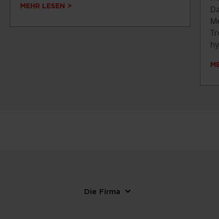
MEHR LESEN
Da
Me
Tr
hy
M
Die Firma