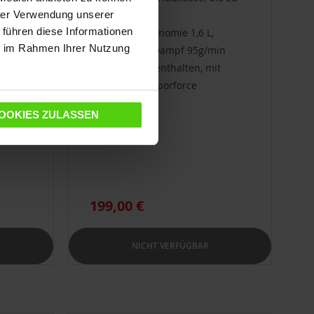
3,5 bar
hrer Verwendung unserer
 führen diese Informationen
Arbeitsautonomie 1,6 L,
ie im Rahmen Ihrer Nutzung
in
einstellbarer Dampf 95g/min
it
9 Zubehör enthalten, mit
Bodendüse Vaporforce
OOKIES ZULASSEN
199,00 €
NICHT VERFÜGBAR