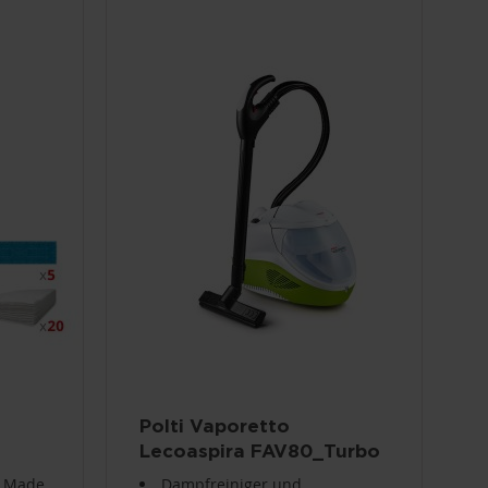
Polti Vaporetto
Lecoaspira FAV80_Turbo
Intelligence
, Made
Dampfreiniger und