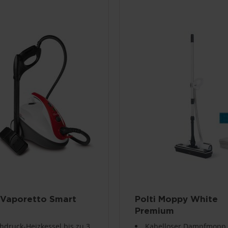
i Vaporetto Smart
Polti Moppy White
Premium
hdruck-Heizkessel bis zu 3
Kabelloser Dampfmopp