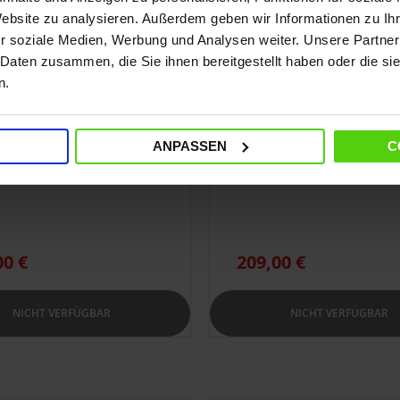
onomie 2 L, einstellbarer
3,5 bar
Website zu analysieren. Außerdem geben wir Informationen zu I
r soziale Medien, Werbung und Analysen weiter. Unsere Partner
 110g/min
Arbeitsautonomie 1,6 L,
 Daten zusammen, die Sie ihnen bereitgestellt haben oder die s
ubehörteile enthalten,
einstellbarer Dampf 95g/m
n.
n Italy
10 Zubehör enthalten, m
Bodendüse Vaporforce
ANPASSEN
C
00 €
209,00 €
NICHT VERFÜGBAR
NICHT VERFÜGBAR