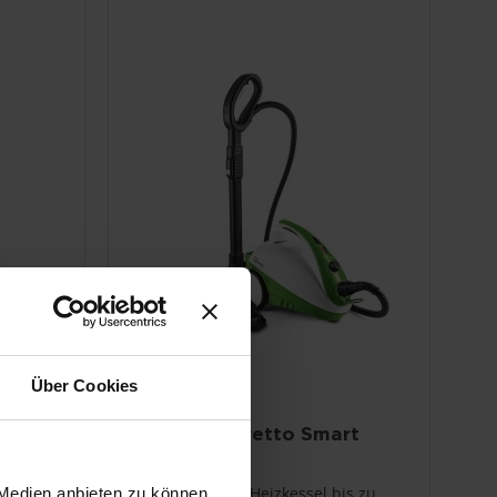
Über Cookies
rt
Polti Vaporetto Smart
35_Mop
s zu
Hochdruck-Heizkessel bis zu
 Medien anbieten zu können