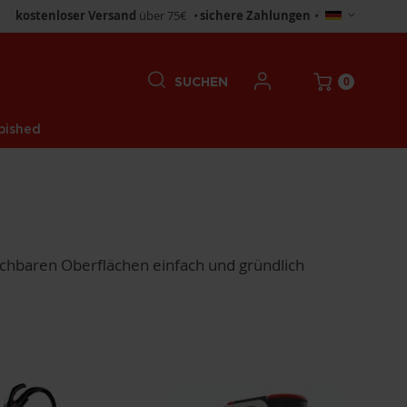
Store
kostenloser Versand
über 75€
•
sichere Zahlungen
•
wählen
0
SUCHEN
bished
schbaren Oberflächen einfach und gründlich