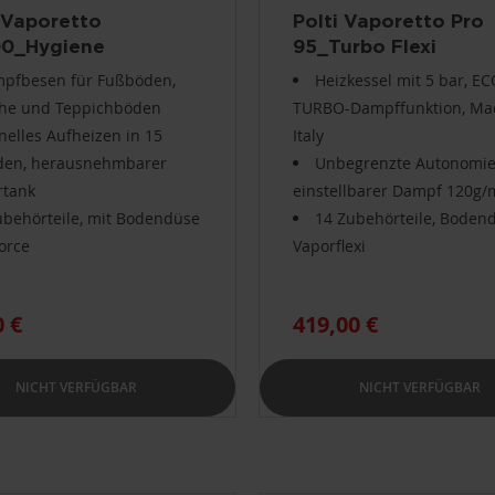
 Vaporetto
Polti Vaporetto Pro
0_Hygiene
95_Turbo Flexi
pfbesen für Fußböden,
Heizkessel mit 5 bar, E
che und Teppichböden
TURBO-Dampffunktion, Ma
nelles Aufheizen in 15
Italy
den, herausnehmbarer
Unbegrenzte Autonomie
rtank
einstellbarer Dampf 120g/
ubehörteile, mit Bodendüse
14 Zubehörteile, Boden
orce
Vaporflexi
0 €
419,00 €
NICHT VERFÜGBAR
NICHT VERFÜGBAR