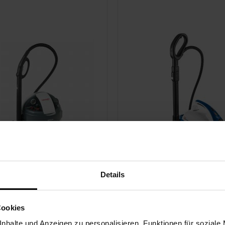
Details
 Vaporetto Eco Pro
Polti Vaporetto Sma
40_Mop
Cookies
hdruckkessel bis zu 4,5 Bar
Hochdruck-Heizkessel bi
nhalte und Anzeigen zu personalisieren, Funktionen für soziale