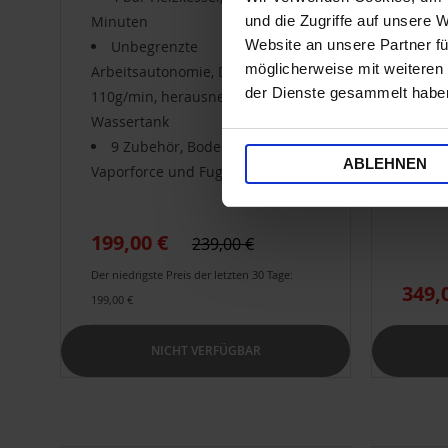
Minuten
Aut
und die Zugriffe auf unsere 
Website an unsere Partner fü
Unbegrenzte
Dampf
möglicherweise mit weiteren
Arbeitsautonomie, Dampf
9 Z
der Dienste gesammelt habe
110g/min, herausnehmbarer 2L
Made i
Wassertank
9 Zubehör, Bodedüse
ABLEHNEN
Vaporforce und Fugenbürste
199,00 €
239,00 €
Der niedrigste Preis der letzten 30 Tage:
349,
199,00 €
NICHT VERFÜGBAR