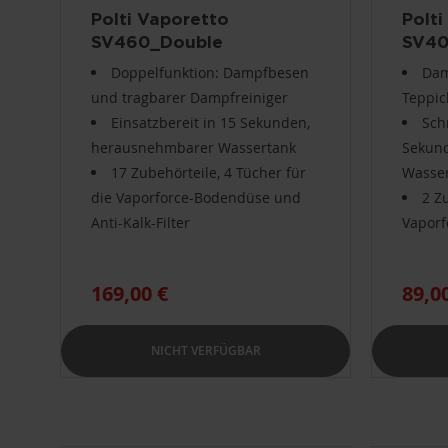
Polti Vaporetto
Polti
SV460_Double
SV40
Doppelfunktion: Dampfbesen
Dam
und tragbarer Dampfreiniger
Teppi
Einsatzbereit in 15 Sekunden,
Sch
herausnehmbarer Wassertank
Sekun
17 Zubehörteile, 4 Tücher für
Wasse
die Vaporforce-Bodendüse und
2 Z
Anti-Kalk-Filter
Vaporf
169,00 €
89,0
NICHT VERFÜGBAR