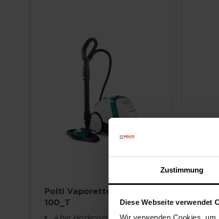
Zustimmung
Polti Vaporetto Smart
Polti
100_T
3.0
Diese Webseite verwendet 
4 bar Heizkessel, fertig in 2
Hoc
Wir verwenden Cookies, um I