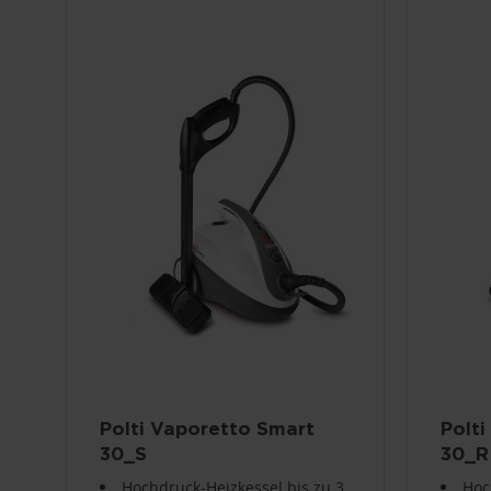
Polti Vaporetto Smart
Polt
30_S
30_R
Hochdruck-Heizkessel bis zu 3
Hoc