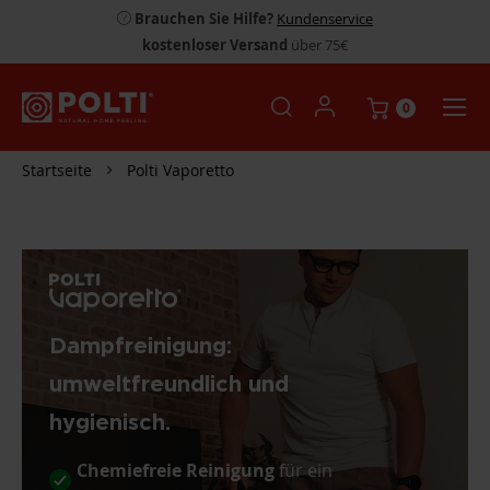
Brauchen Sie Hilfe?
Kundenservice
kostenloser Versand
über 75€
0
Startseite
Polti Vaporetto
Dampfreinigung:
umweltfreundlich und
hygienisch.
Chemiefreie Reinigung
für ein